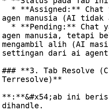
* **Status pada Tab Ini:
  * **Assigned:** Chat yang sedang dihandle oleh 
agen manusia (AI tidak 
  * **Pending:** Chat yang perlu dihandle oleh 
agen manusia, tetapi be
mengambil alih (AI masi
settingan dari ai agent)
### **3. Tab Resolve (C
Terresolve)**

**:**&#x54;ab ini beris
dihandle.
