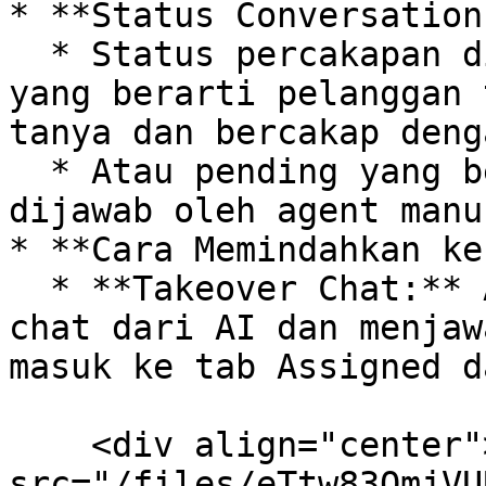
* **Status Conversation:
  * Status percakapan di sini adalah **Open**, 
yang berarti pelanggan 
tanya dan bercakap deng
  * Atau pending yang berarti percapakan perlu 
dijawab oleh agent manus
* **Cara Memindahkan ke
  * **Takeover Chat:** Anda bisa mengambil alih 
chat dari AI dan menjaw
masuk ke tab Assigned d
    <div align="center"><figure><img 
src="/files/eTtw83QmjVU