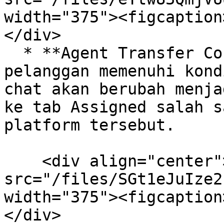
width="375"><figcaption
</div>

  * **Agent Transfer Condition:** Jika chat 
pelanggan memenuhi kond
chat akan berubah menja
ke tab Assigned salah s
platform tersebut.

    <div align="center"><figure><img 
src="/files/SGt1eJuIze2
width="375"><figcaption
</div>
