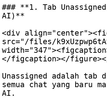
### **1. Tab Unassigned
AI)**

<div align="center"><fi
src="/files/k9xUzpwp6tA
width="347"><figcaption
</figcaption></figure><
Unassigned adalah tab d
semua chat yang baru ma
AI.
