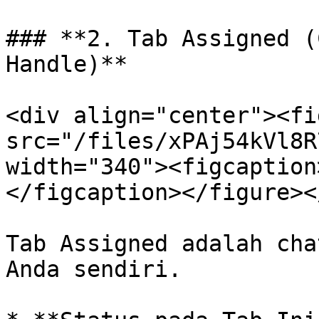
### **2. Tab Assigned (
Handle)**

<div align="center"><fi
src="/files/xPAj54kVl8R
width="340"><figcaption
</figcaption></figure><
Tab Assigned adalah cha
Anda sendiri.
