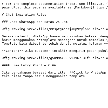
> For the complete documentation index, see [llms.txt](
page URLs; this page is available as [Markdown](https:/
# Chat Expiration Rules

### Chat WhatsApp dan Batas 24 Jam

<figure><img src="/files/mP3ptg4qcrjJUp9zyls6" alt="" w
Secara default, WhatsApp hanya mengizinkan balasan deng
harus menggunakan **template message** untuk membalas.\

Template bisa dibuat terlebih dahulu melalui halaman **
**Contoh:** Jika customer terakhir mengirim pesan pukul
<figure><img src="/files/gSuMNaYk0Fv93x67T3Tf" alt="" w
#### Free Entry Point – CTWA

Jika percakapan berasal dari iklan **Click to WhatsApp 