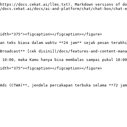
https://docs.cekat.ai/llms.txt). Markdown versions of do
/docs.cekat.ai/docs/ai-and-platform/chat/chat-box/chat-e
idth="375"><figcaption></figcaption></figure>

an teks biasa dalam waktu **24 jam** sejak pesan terakhi
Broadcast** [cek disini](/docs/features-and-content-mana
 10:00, maka Kamu hanya bisa membalas sampai pukul 10:00
idth="375"><figcaption></figcaption></figure>

Ads (CTWA)**, jendela percakapan terbuka selama **72 jam