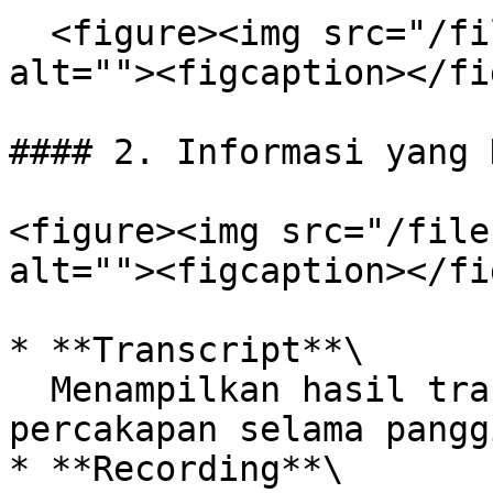
  <figure><img src="/files/F7tzcGDNURrs6gtyjoTB" 
alt=""><figcaption></fi
#### 2. Informasi yang 
<figure><img src="/file
alt=""><figcaption></fi
* **Transcript**\

  Menampilkan hasil transkripsi otomatis dari 
percakapan selama pangg
* **Recording**\
