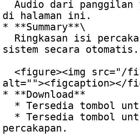
  Audio dari panggilan yang bisa diputar langsung 
di halaman ini.

* **Summary**\

  Ringkasan isi percakapan yang dihasilkan oleh 
sistem secara otomatis.

  <figure><img src="/files/Zy5bUag0DIVMr4pFUeQF" 
alt=""><figcaption></fi
* **Download**

  * Tersedia tombol untuk mengunduh rekaman audio.

  * Tersedia tombol untuk mengunduh transkrip 