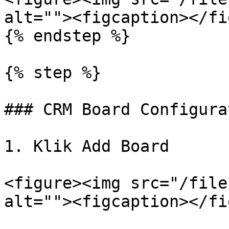
alt=""><figcaption></fi
{% endstep %}

{% step %}

### CRM Board Configurat
1. Klik Add Board

<figure><img src="/file
alt=""><figcaption></fi