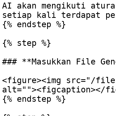
AI akan mengikuti atura
setiap kali terdapat pe
{% endstep %}

{% step %}

### **Masukkan File Gen
<figure><img src="/file
alt=""><figcaption></fi
{% endstep %}
