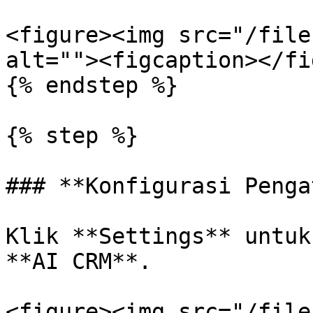
<figure><img src="/file
alt=""><figcaption></fi
{% endstep %}

{% step %}

### **Konfigurasi Penga
Klik **Settings** untuk
**AI CRM**.

<figure><img src="/file